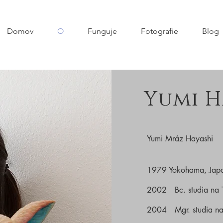
Domov
O
Funguje
Fotografie
Blog
Yumi H
Yumi Mráz Hayashi
1979 Yokohama, Jap
2002 Bc. studia na T
2004 Mgr. studia na 