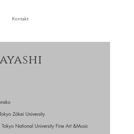
Kontakt
ayashi
onsko
okyo Zókei University
Tokyo National University Fine Art &Music