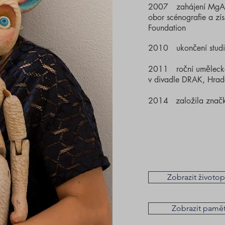
2007 zahájení MgA.
obor scénografie a zí
Foundation
2010 ukončení stud
2011 roční umělecké 
v divadle DRAK, Hrad
2014 založila znač
Zobrazit životop
Zobrazit pamě