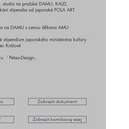
 studia na pražské DAMU, KALD,
skání stipendia od japonské POLA ART
ia na DAMU s cenou děkana AMU
stipendium japonského ministerstva kultury
ec Králové
ku 「Petao-Design」
is
Zobrazit dokument
ť
Zobrazit komiksový esej