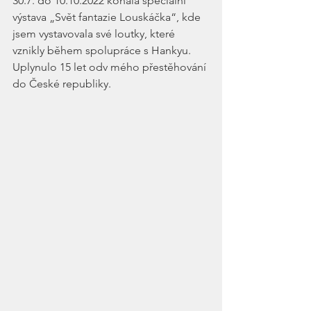
30.7. do 10.10.2022 konala speciální 
výstava „Svět fantazie Louskáčka“, kde 
jsem vystavovala své loutky, které 
vznikly během spolupráce s Hankyu. 
Uplynulo 15 let odv mého přestěhování 
do České republiky. 