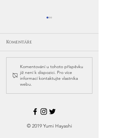
Komentáře
Zprávy z Jap
”Petao Design Studio”
Komentování u tohoto příspěvku
již není k dispozici. Pro více
Open Atelier！
informací kontaktujte vlastníka
webu.
© 2019 Yumi Hayashi