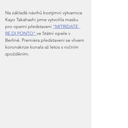
Na základě návrhů kostýmní výtvarnice 
Kayo Takahashi jsme vytvořila masku 
pro operní představení 
"MITRIDATE, 
RE DI PONTO" 
ve Státní opeře v 
Berlíně. Premiéra představení se vlivem 
koronakrize konala až letos s ročním 
zpožděním. 