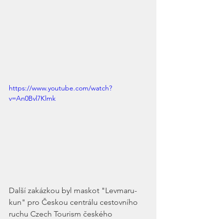
https://www.youtube.com/watch?
v=An0Bvl7Klmk
Další zakázkou byl maskot "Levmaru-
kun" pro Českou centrálu cestovního 
ruchu Czech Tourism českého 